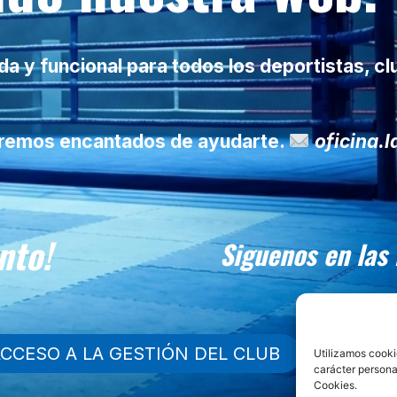
 y funcional para todos los deportistas, cl
taremos encantados de ayudarte.
oficina.
nto!
Siguenos en las
CCESO A LA GESTIÓN DEL CLUB
Utilizamos cooki
carácter persona
Cookies.