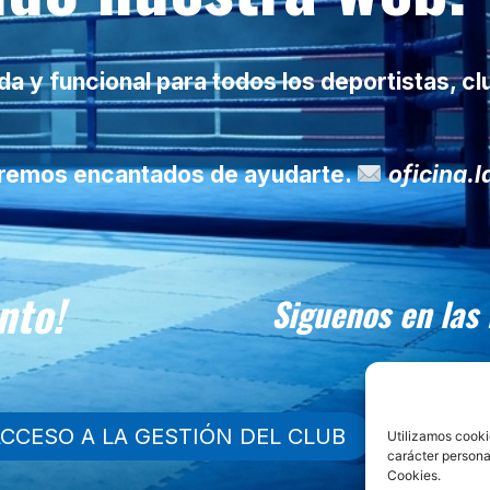
 y funcional para todos los deportistas, cl
taremos encantados de ayudarte.
oficina.
nto!
Siguenos en las
CCESO A LA GESTIÓN DEL CLUB
Utilizamos cooki
carácter persona
Cookies.