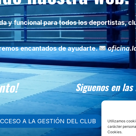
 y funcional para todos los deportistas, cl
taremos encantados de ayudarte.
oficina.
nto!
Siguenos en las
CCESO A LA GESTIÓN DEL CLUB
Utilizamos cooki
carácter persona
Cookies.