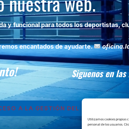
 nuestra web.
 y funcional para todos los deportistas, cl
taremos encantados de ayudarte.
oficina.
nto!
Siguenos en las
CESO A LA GESTIÓN DEL CLUB
Utilizamos cookies propias 
personal de los usuarios. Cl