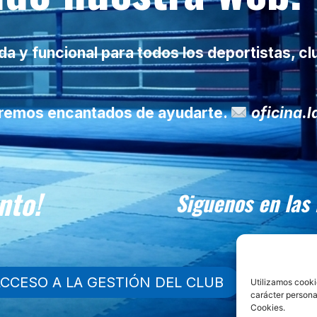
 y funcional para todos los deportistas, cl
taremos encantados de ayudarte.
oficina.
nto!
Siguenos en las
CCESO A LA GESTIÓN DEL CLUB
Utilizamos cooki
carácter persona
Cookies.